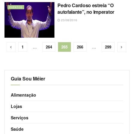
Pedro Cardoso estreia “O
EVENTOS
autofalante”, no Imperator
23/08/2016
1
…
264
265
266
…
299
Guia Sou Méier
Alimentação
Lojas
Serviços
Saúde