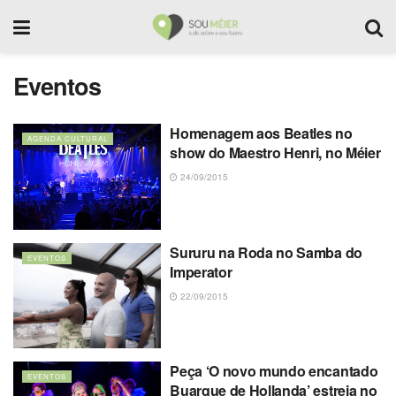
Eventos
Homenagem aos Beatles no
AGENDA CULTURAL
show do Maestro Henri, no Méier
24/09/2015
Sururu na Roda no Samba do
EVENTOS
Imperator
22/09/2015
Peça ‘O novo mundo encantado
EVENTOS
Buarque de Hollanda’ estreia no