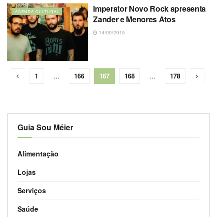
Imperator Novo Rock apresenta
AGENDA CULTURAL
Zander e Menores Atos
14/09/2015
1
…
166
167
168
…
178
Guia Sou Méier
Alimentação
Lojas
Serviços
Saúde