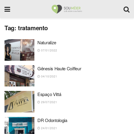
Tag:
tratamento
Naturalize
07/01/2022
Gênesis Haute Coiffeur
04/10/2021
Espaço Vittá
29/07/2021
DR Odontologia
24/01/2021