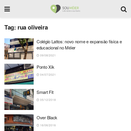
Tag:
rua oliveira
Colégio Lattos: novo nome e expansão física e
educacional no Méier
09/08/2021
Ponto Xik
04/07/2021
Smart Fit
05/12/2018
Over Black
16/06/2016