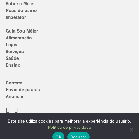
Sobre o Méier
Ruas do bairro
Imperator
Guia Sou Méier
Alimentação
Lojas
Serviços
Saúde
Ensino
Contato
Envio de pautas
Anuncie
Este site utiliza cookies para melhorar a experiência do usuário.
Termos de Uso
|
Política de privacidade
Política de privacidade
® 2019. Todos os direitos reservados.
Ok
Recusar