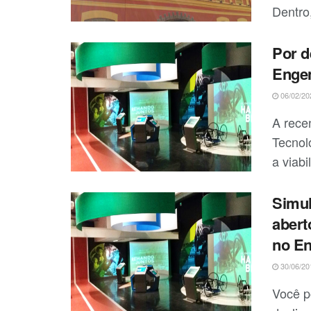
Dentro
Por d
Enge
06/02/20
A rece
Tecnol
a viabi
Simul
abert
no En
30/06/20
Você p