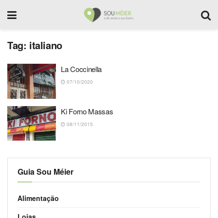
Tag:
italiano
La Coccinella
07/10/2020
Ki Forno Massas
08/11/2015
Guia Sou Méier
Alimentação
Lojas