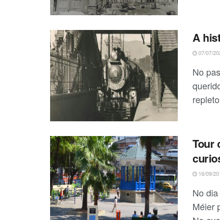
A his
07/07/20
No pas
querid
repleto
Tour c
curio
16/09/20
No dia
Méier 
No even