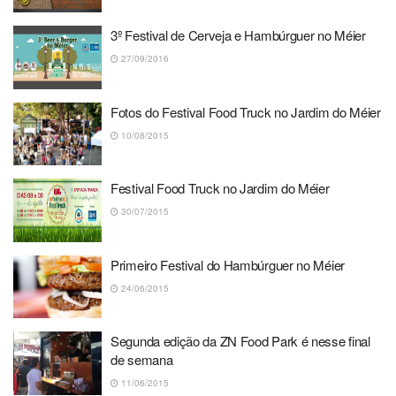
3º Festival de Cerveja e Hambúrguer no Méier
27/09/2016
Fotos do Festival Food Truck no Jardim do Méier
10/08/2015
Festival Food Truck no Jardim do Méier
30/07/2015
Primeiro Festival do Hambúrguer no Méier
24/06/2015
Segunda edição da ZN Food Park é nesse final
de semana
11/06/2015