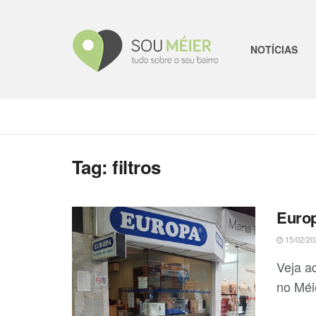
NOTÍCIAS
Tag:
filtros
Euro
15/02/20
Veja aq
no Méie