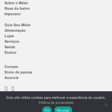
Sobre o Méier
Ruas do bairro
Imperator
Guia Sou Méier
Alimentação
Lojas
Serviços
Saúde
Ensino
Contato
Envio de pautas
Anuncie
Este site utiliza cookies para melhorar a experiência do usuário.
Termos de Uso
|
Política de privacidade
Política de privacidade
® 2019. Todos os direitos reservados.
Ok
Recusar