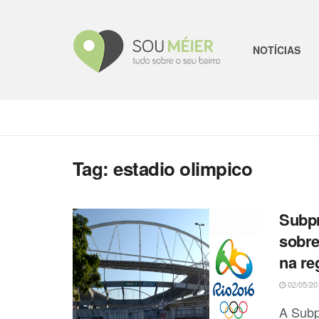
NOTÍCIAS
Tag:
estadio olimpico
Subpr
sobre
na re
02/05/20
A Subp