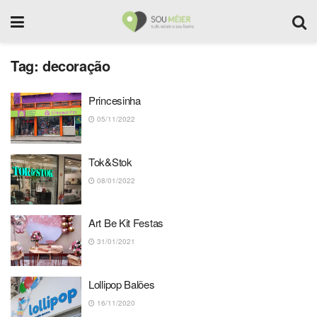
Tag:
decoração
Princesinha
05/11/2022
Tok&Stok
08/01/2022
Art Be Kit Festas
31/01/2021
Lollipop Balões
16/11/2020