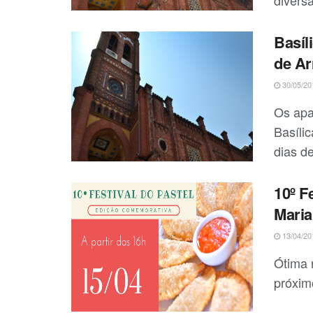
Basíl
de Ar
30/05/20
Os apa
Basíli
dias de
10º F
Maria
13/04/20
Ótima 
próximo