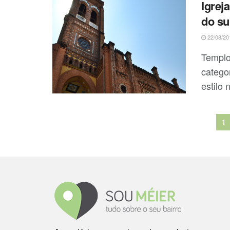
Igrej
do su
22/08/20
Templo
catego
estilo 
1