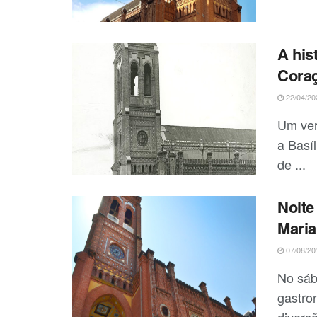
A his
Coraç
22/04/20
Um ver
a Basí
de ...
Noite
Maria
07/08/20
No sáb
gastro
diversã