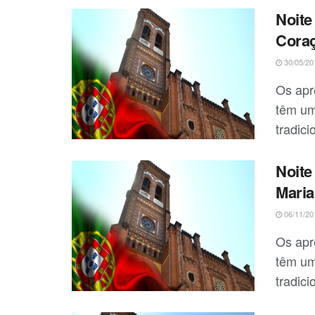
Noite
Coraç
30/05/20
Os apr
têm um
tradici
Noite
Maria
06/11/20
Os apr
têm um
tradici