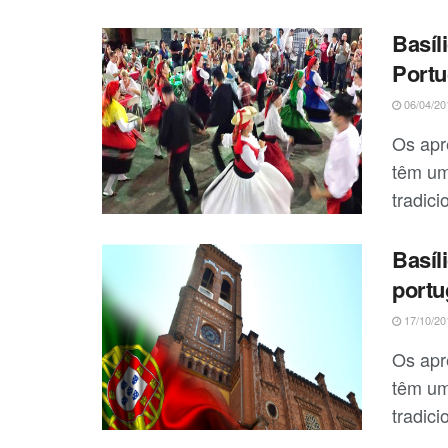
Basíl
Portu
06/04/20
Os apr
têm um
tradici
Basíl
portu
17/10/20
Os apr
têm um
tradici