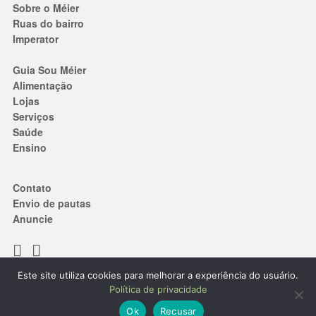
Sobre o Méier
Ruas do bairro
Imperator
Guia Sou Méier
Alimentação
Lojas
Serviços
Saúde
Ensino
Contato
Envio de pautas
Anuncie
Este site utiliza cookies para melhorar a experiência do usuário.
Termos de Uso
|
Política de privacidade
Política de privacidade
® 2019. Todos os direitos reservados.
Ok
Recusar