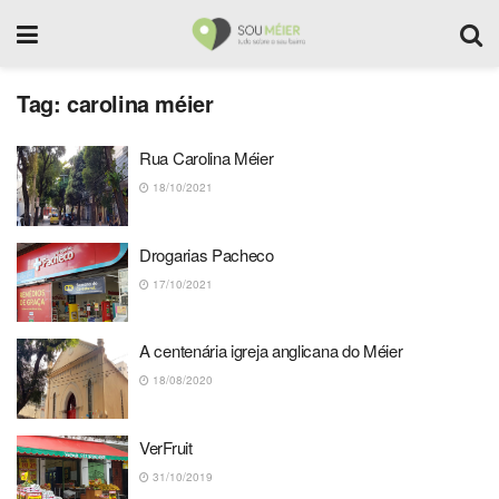
Tag:
carolina méier
Rua Carolina Méier
18/10/2021
Drogarias Pacheco
17/10/2021
A centenária igreja anglicana do Méier
18/08/2020
VerFruit
31/10/2019