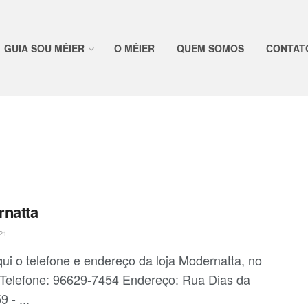
GUIA SOU MÉIER
O MÉIER
QUEM SOMOS
CONTAT
natta
21
qui o telefone e endereço da loja Modernatta, no
 Telefone: 96629-7454 Endereço: Rua Dias da
9 - ...