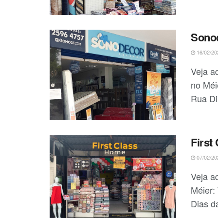
Sono
16/02/20
Veja a
no Méi
Rua Dia
First
07/02/20
Veja aq
Méier:
Dias da