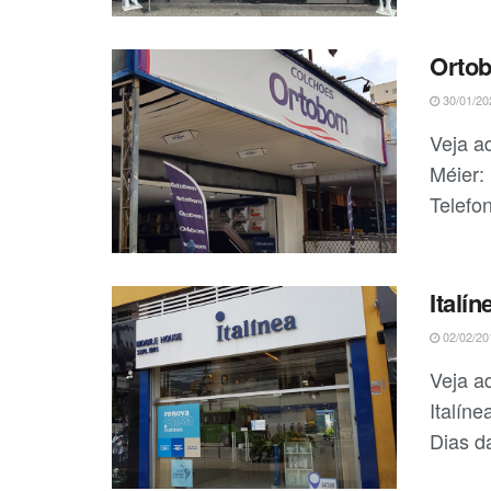
Orto
30/01/20
Veja a
Méier:
Telefon
Italín
02/02/20
Veja a
Italín
Dias da