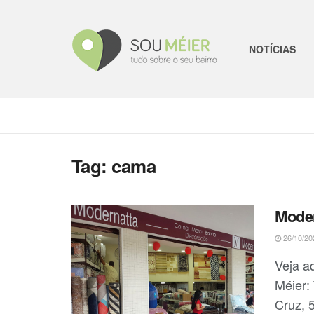
NOTÍCIAS
Tag:
cama
Moder
26/10/20
Veja a
Méier:
Cruz, 5