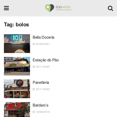
Tag:
bolos
Bella Doceria
02/05/2021
Estação do Pão
23/11/2020
Panetteria
23/11/2020
Bardaro’s
10/06/2019