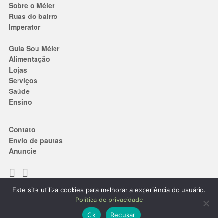
Sobre o Méier
Ruas do bairro
Imperator
Guia Sou Méier
Alimentação
Lojas
Serviços
Saúde
Ensino
Contato
Envio de pautas
Anuncie
Este site utiliza cookies para melhorar a experiência do usuário.
Termos de Uso
|
Política de privacidade
Política de privacidade
® 2019. Todos os direitos reservados.
Ok
Recusar