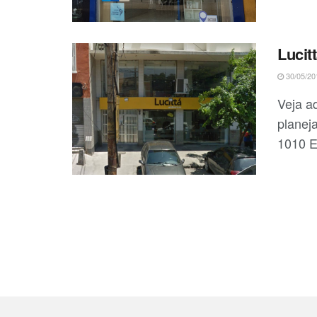
Lucit
30/05/20
Veja a
planej
1010 E