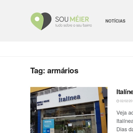
NOTÍCIAS
Tag:
armários
Italín
02/02/20
Veja a
Italín
Dias da