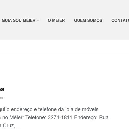
GUIA SOU MÉIER
O MÉIER
QUEM SOMOS
CONTAT
ea
19
qui o endereço e telefone da loja de móveis
ea no Méier: Telefone: 3274-1811 Endereço: Rua
 Cruz, ...