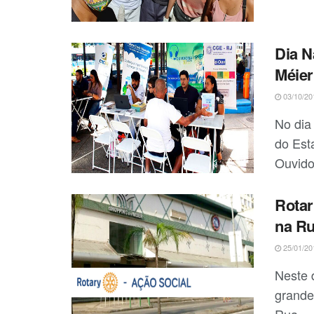
Dia N
Méier
03/10/20
No dia 
do Est
Ouvidor
Rotar
na Ru
25/01/20
Neste 
grande
Rua ...