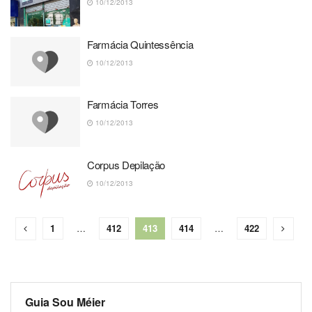
10/12/2013
Farmácia Quintessência
10/12/2013
Farmácia Torres
10/12/2013
Corpus Depilação
10/12/2013
1
…
412
413
414
…
422
Guia Sou Méier